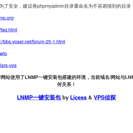
(为了安全，建议将phpmyadmin目录重命名为不容易猜到的目录
nmp.org
/faq.html
://bbs.vpser.net/forum-25-1.html
owto
llars-vps
站使用了LNMP一键安装包搭建的环境，当前域名/网站与LNMP
何关系！
LNMP一键安装包
by
Licess
&
VPS侦探