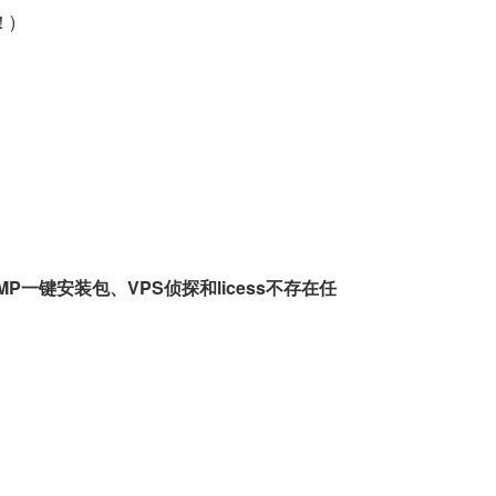
！)
一键安装包、VPS侦探和licess不存在任