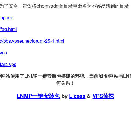
(为了安全，建议将phpmyadmin目录重命名为不容易猜到的目录
nmp.org
/faq.html
://bbs.vpser.net/forum-25-1.html
owto
llars-vps
站使用了LNMP一键安装包搭建的环境，当前域名/网站与LNMP
何关系！
LNMP一键安装包
by
Licess
&
VPS侦探