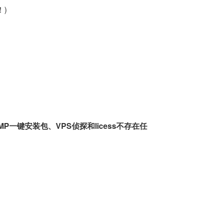
！)
一键安装包、VPS侦探和licess不存在任