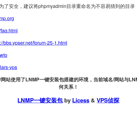
(为了安全，建议将phpmyadmin目录重命名为不容易猜到的目录
nmp.org
/faq.html
://bbs.vpser.net/forum-25-1.html
owto
llars-vps
站使用了LNMP一键安装包搭建的环境，当前域名/网站与LNMP
何关系！
LNMP一键安装包
by
Licess
&
VPS侦探