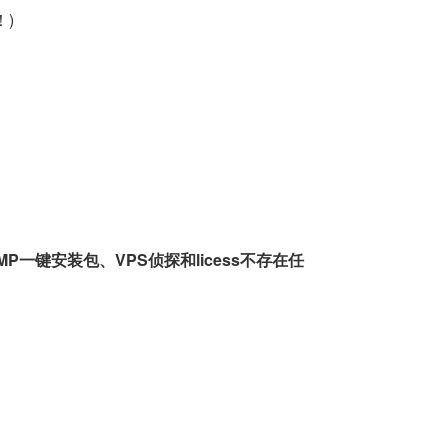
！)
一键安装包、VPS侦探和licess不存在任